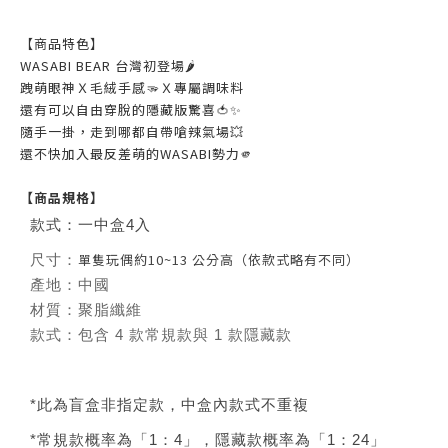
【商品特色】
WASABI BEAR 台灣初登場🌶️
跩萌眼神Ｘ毛絨手感🫳Ｘ專屬調味料
還有可以自由穿脫的隱藏版驚喜🍅✨
隨手一掛，走到哪都自帶嗆辣氣場💥
還不快加入最反差萌的WASABI勢力🫵
【商品規格】
款式：一中盒4入
單隻玩偶約10~13 公分高（依款式略有不同）
尺寸：
產地：中國
材質：聚脂纖維
款式：包含 4 款常規款與 1 款隱藏款
*此為盲盒非指定款，中盒內款式不重複
*常規款概率為「1：4」，隱藏款概率為「1：24」