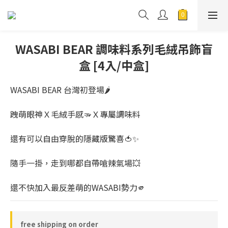
WASABI BEAR 調味料系列毛絨吊飾盲
盒 [4入/中盒]
WASABI BEAR 台灣初登場🌶️
跩萌眼神Ｘ毛絨手感🫳Ｘ專屬調味料
還有可以自由穿脫的隱藏版驚喜🍅✨
隨手一掛，走到哪都自帶嗆辣氣場💥
還不快加入最反差萌的WASABI勢力🫵
free shipping on order