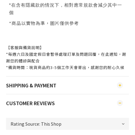
*在含有隱藏款的情況下，相對應常規款會減少其中一
個
*商品以實物為準，圖片僅供參考
【客服與備貨說明】
*每週六日及國定假日會暫停處理訂單及問題回覆，在此通知，謝
謝您的體諒與配合
*備貨時間：現貨商品約3-5個工作天會寄出，感謝您的耐心久候
SHIPPING & PAYMENT
CUSTOMER REVIEWS