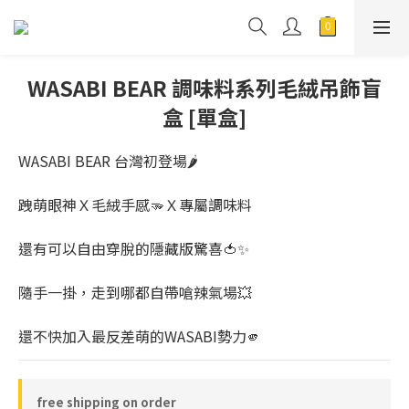
WASABI BEAR 調味料系列毛絨吊飾盲
盒 [單盒]
WASABI BEAR 台灣初登場🌶️
跩萌眼神Ｘ毛絨手感🫳Ｘ專屬調味料
還有可以自由穿脫的隱藏版驚喜🍅✨
隨手一掛，走到哪都自帶嗆辣氣場💥
還不快加入最反差萌的WASABI勢力🫵
free shipping on order