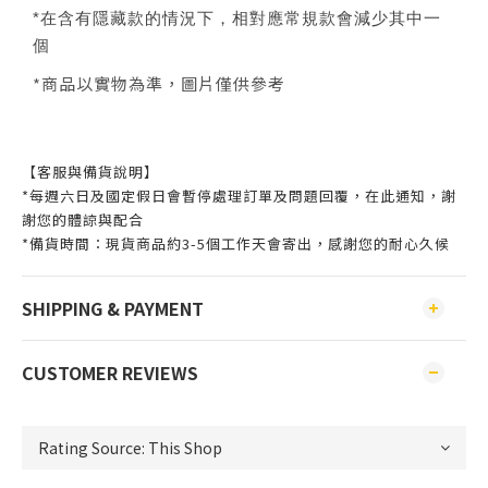
*在含有隱藏款的情況下，相對應常規款會減少其中一
個
*商品以實物為準，圖片僅供參考
【客服與備貨說明】
*每週六日及國定假日會暫停處理訂單及問題回覆，在此通知，謝
謝您的體諒與配合
*備貨時間：現貨商品約3-5個工作天會寄出，感謝您的耐心久候
SHIPPING & PAYMENT
CUSTOMER REVIEWS