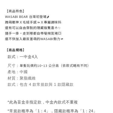
【商品特色】
WASABI BEAR 台灣初登場🌶️
跩萌眼神Ｘ毛絨手感🫳Ｘ專屬調味料
還有可以自由穿脫的隱藏版驚喜🍅✨
隨手一掛，走到哪都自帶嗆辣氣場💥
還不快加入最反差萌的WASABI勢力🫵
【商品規格】
款式：一中盒4入
單隻玩偶約10~13 公分高（依款式略有不同）
尺寸：
產地：中國
材質：聚脂纖維
款式：包含 4 款常規款與 1 款隱藏款
*此為盲盒非指定款，中盒內款式不重複
*常規款概率為「1：4」，隱藏款概率為「1：24」