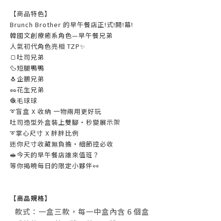
【商品特色】
Brunch Brother 的早午餐店正!式!開!幕!
韓國文創療癒系角色—早午餐兄弟
人氣初代角色亮相 TZP✨
🍞吐司兄弟
🦆短腿鴨鴨
🐧企鵝兄弟
🥜花生兄弟
🧶毛球球
➰盲盒 X 收納 一物兩用更好玩
吐司造型外盒裝上雙腳・秒變展示架
➰掌心尺寸 X 胖胖比例
迷你尺寸收藏無負擔・細節控必收
🥪今天的早午餐店誰來值班？
等你揭曉每日的限定小夥伴👀
【商品規格】
款式：一盒三款，每一中盒內含 6 個盒