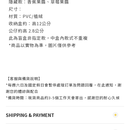
隱藏款：香蕉果醬、草莓果醬
尺寸：
材質：PVC/植絨
收納盒約：高12公分
公仔約高 2.8公分
此為盲盒非指定款，中盒內款式不重複
*商品以實物為準，圖片僅供參考
【客服與備貨說明】
*每週六日及國定假日會暫停處理訂單及問題回覆，在此通知，謝
謝您的體諒與配合
*備貨時間：現貨商品約3-5個工作天會寄出，感謝您的耐心久候
SHIPPING & PAYMENT