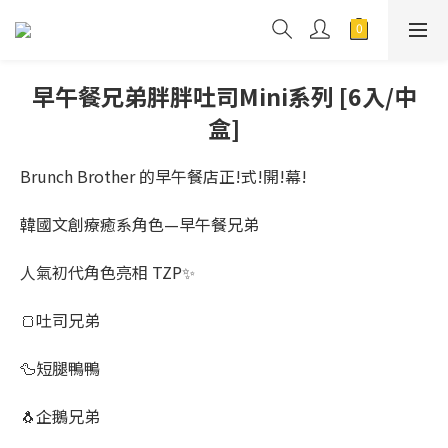
早午餐兄弟胖胖吐司Mini系列 [6入/中
盒]
Brunch Brother 的早午餐店正!式!開!幕!
韓國文創療癒系角色—早午餐兄弟
人氣初代角色亮相 TZP✨
🍞吐司兄弟
🦆短腿鴨鴨
🐧企鵝兄弟