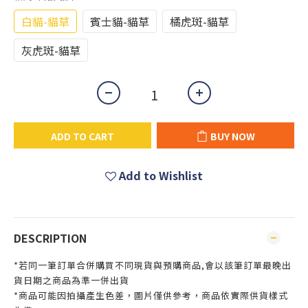
白貓-貓草
賓士貓-貓草
橘虎斑-貓草
灰虎斑-貓草
ADD TO CART
BUY NOW
Add to Wishlist
DESCRIPTION
*若同一筆訂單合併購買不同現貨與預購商品,會以該筆訂單最晚出
貨日期之商品為準一併出貨
*商品可能因拍攝產生色差，圖片僅供參考，商品依實際供貨樣式