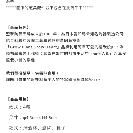
為準
*****圖中的道具配件並不包含在此商品中*****
【商品特色】
聖新陶芸品牌成立於1983年，為日本愛知縣🎌知名陶器製造公司
結合細膩的製陶工藝和純熟的農園藝技術。
「Grow Plant Grow Heart」品牌利用簡單可愛的植栽設計，帶
領初學者愛上種植；希望在繁忙的都市生活中，每個人都可以享受
植栽小農的樂趣~
我們種植貓草，供貓咪食用。
貓咪用懇求的眼神凝視主人的特寫鏡頭極具感染力。
【商品規格】
款式：4種
φ4.3cm×H4.8cm
尺寸：
款式：
清酒杯、濾網、種子