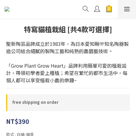
特寫貓植栽組 [共4款可選擇]
聖新陶芸品牌成立於1983年，為日本愛知縣🎌知名陶器製
造公司結合細膩的製陶工藝和純熟的農園藝技術。
「Grow Plant Grow Heart」品牌利用簡單可愛的植栽設
計，帶領初學者愛上種植；希望在繁忙的都市生活中，每
個人都可以享受植栽小農的樂趣~
free shipping on order
NT$390
款式
: 白貓-貓草