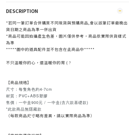
DESCRIPTION
*若同一筆訂單合併購買不同現貨與預購商品,會以該筆訂單最晚出
貨日期之商品為準一併出貨
*商品可能因拍攝產生色差，圖片僅供參考，商品依實際供貨樣式
為準
*****圖中的道具配件並不包含在此商品中*****
不只溫暖你的心，還溫暖你的胃 ( ?
【商品規格】
尺寸：每隻角色約4-7cm​
材質：PVC+ABS塑膠
售價：一中盒900元 / 一中盒(含六款基礎款)
*此款商品無隱藏款
（每款商品尺寸略有差異，請以實際商品為準）