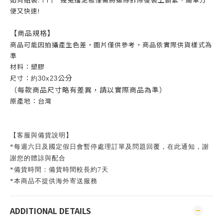
便又快速!
【商品規格】
商品可能因拍攝產生色差，圖片僅供參考，商品依實際供貨樣式為
準
材料：塑膠
公分
尺寸：
約30x23
（每款商品尺寸略有差異，請以實際商品為準）
原產地：台灣
【客服與備貨說明】
*每週六日及國定假日會暫停處理訂單及問題回覆，在此通知，謝
謝您的體諒與配合
*備貨時間：備貨時間較長約7天
*本商品不提供海外寄送服務
ADDITIONAL DETAILS