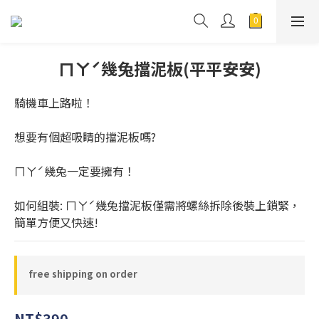
ㄇㄚˊ幾兔擋泥板(平平安安)
騎機車上路啦！
想要有個超吸睛的擋泥板嗎?
ㄇㄚˊ幾兔一定要擁有！
如何組裝: ㄇㄚˊ幾兔擋泥板僅需將螺絲拆除後裝上鎖緊，
簡單方便又快速!
free shipping on order
NT$390