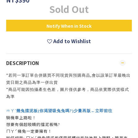
Sold Out
Notify When in Stock
Add to Wishlist
DESCRIPTION
*
,
若同一筆訂單合併購買不同現貨與預購商品
會以該筆訂單最晚出
貨日期之商品為準一併出貨
*
商品可能因拍攝產生色差，圖片僅供參考，商品依實際供貨樣式
為準
ㄇㄚˊ幾兔擋泥板(你渴望吸兔兔嗎?)少量再版←立即前往
騎機車上路啦！
想要有個超吸睛的擋泥板嗎?
ㄇㄚˊ幾兔一定要擁有！
如何組裝: ㄇㄚˊ幾兔擋泥板僅需將螺絲拆除後裝上鎖緊，簡單方