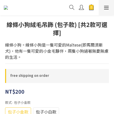
線條小狗絨毛吊飾 (包子款) [共2款可選
擇]
線條小狗。線條小狗是一隻可愛的Maltese(即馬爾濟斯
犬)，他有一隻可愛的小金毛夥伴，兩隻小狗過著無憂無慮
的生活。
free shipping on order
NT$200
款式
: 包子小金款
包子小金款
包子小白款