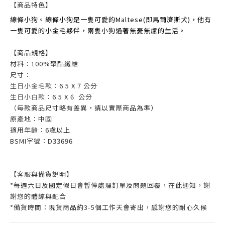
【商品特色】
線條小狗。線條小狗是一隻可愛的Maltese(即馬爾濟斯犬)，他有
一隻可愛的小金毛夥伴，兩隻小狗過著無憂無慮的生活。
【商品規格】
材料：100%聚酯纖維
尺寸：
生日小金毛款
：6.5 X 7 公分
生日小白款
：6.5 X 6 公分
（每款商品尺寸略有差異，請以實際商品為準）
原產地：中國
適用年齡：6歲以上
BSMI字號：D33696
【客服與備貨說明】
*每週六日及國定假日會暫停處理訂單及問題回覆，在此通知，謝
謝您的體諒與配合
*備貨時間：現貨商品約3-5個工作天會寄出，感謝您的耐心久候