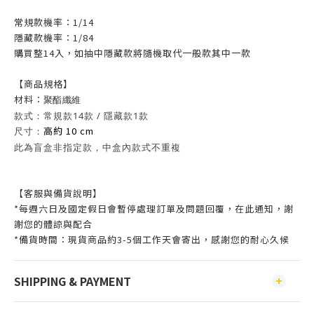
常規款機率：1/14
隱藏款機率：1/84
購買整14入，如抽中隱藏款將隨機取代一般款其中一款
【商
品規格】
材料：
聚酯纖維
款式：常規款14款 / 隱藏款1款
高約 10 cm
尺寸：
此為盲盒非指定款，中盒內款式不重複
【客服與備貨說明】
*每週六日及國定假日會暫停處理訂單及問題回覆，在此通知，謝
謝您的體諒與配合
*備貨時間：現貨商品約3-5個工作天會寄出，感謝您的耐心久候
SHIPPING & PAYMENT