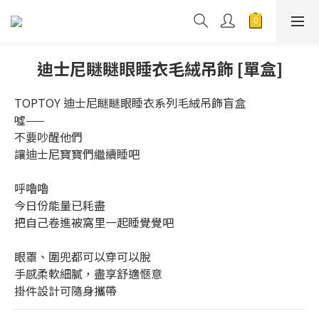
迪士尼瞇瞇眼睡衣毛絨吊飾 [單盒]
TOPTOY 迪士尼瞇瞇眼睡衣系列毛絨吊飾盲盒
噓——
不要吵醒他們
讓迪士尼寶寶們繼續睡吧
呼嚕嚕
今日份能量已耗盡
把自己卷進被窩里一起睡覺覺吧
眼罩、圍兜都可以穿可以脫
手感柔軟細膩，盡享舒適愜意
掛件設計可隨身攜帶