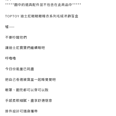
*****圖中的道具配件並不包含在此商品中*****
TOPTOY 迪士尼瞇瞇眼睡衣系列毛絨吊飾盲盒
噓——
不要吵醒他們
讓迪士尼寶寶們繼續睡吧
呼嚕嚕
今日份能量已耗盡
把自己卷進被窩里一起睡覺覺吧
眼罩、圍兜都可以穿可以脫
手感柔軟細膩，盡享舒適愜意
掛件設計可隨身攜帶