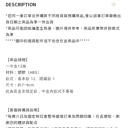
DESCRIPTION
*若同一筆訂單合併購買不同現貨與預購商品,會以該筆訂單最晚出
貨日期之商品為準一併出貨
*商品可能因拍攝產生色差，圖片僅供參考，商品依實際供貨樣式
為準
*****圖中的道具配件並不包含在此商品中*****
【商品規格】
一中盒12抽
材料：塑膠（ABS）
款式：基本款 12、隱藏款 1
尺寸：約7~9cm
此為盲盒非指定款，中盒內款式不重複
【客服與備貨說明】
*每週六日及國定假日會暫停處理訂單及問題回覆，在此通知，謝
謝您的體諒與配合