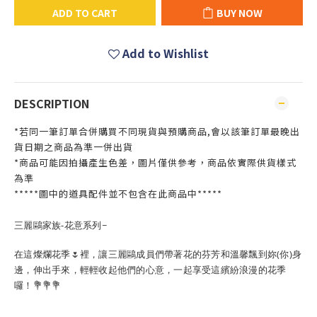
ADD TO CART
BUY NOW
Add to Wishlist
DESCRIPTION
*若同一筆訂單合併購買不同現貨與預購商品,會以該筆訂單最晚出
貨日期之商品為準一併出貨
*商品可能因拍攝產生色差，圖片僅供參考，商品依實際供貨樣式
為準
*****圖中的道具配件並不包含在此商品中*****
三麗鷗家族-花意系列~
在這燦爛花季🌷裡，讓三麗鷗成員們帶著花的芬芳和溫馨飄到妳(你)身
邊，伸出手來，輕輕收起他們的心意，一起享受這繽紛浪漫的花季
囉！💐💐💐