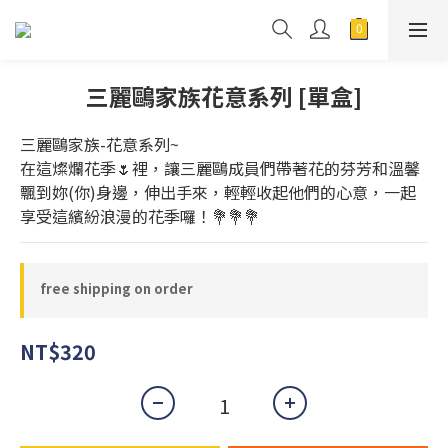
三麗鷗家族花意系列 [單盒]
三麗鷗家族-花意系列~
在這燦爛花季🌷裡，讓三麗鷗成員們帶著花的芬芳和溫馨
飄到妳(你)身邊，伸出手來，輕輕收起他們的心意，一起
享受這繽紛浪漫的花季囉！💐💐💐
free shipping on order
NT$320