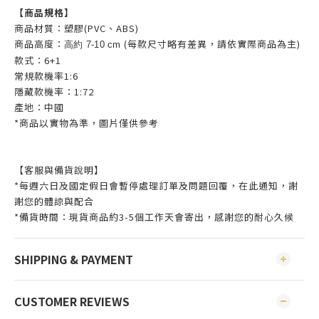
【商品規格】
商品材質：塑膠(PVC、ABS)
商品高度：
(每款尺寸略有差異，請依實際商品為主)
高約 7-10 cm
款式：6+1
常規款機率1:6
隱藏款機率：1:72
產地：中國
*商品以實物為準，圖片僅供參考
【客服與備貨說明】
*每週六日及國定假日會暫停處理訂單及問題回覆，在此通知，謝
謝您的體諒與配合
*備貨時間：現貨商品約3-5個工作天會寄出，感謝您的耐心久候
SHIPPING & PAYMENT
CUSTOMER REVIEWS