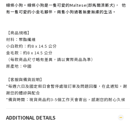
線條小狗。線條小狗是一隻可愛的Maltese(即馬爾濟斯犬)， 他
有一隻可愛的小金毛夥伴，兩隻小狗過著無憂無慮的生活。
【商品規格】
材料：聚酯纖維
小白款約：約8 x 14.5 公分
金毛款：約8 x 14.5 公分
（每款商品尺寸略有差異，請以實際商品為準）
原產地：中國
【客服與備貨說明】
*每週六日及國定假日會暫停處理訂單及問題回覆，在此通知，謝
謝您的體諒與配合
*備貨時間：現貨商品約3-5個工作天會寄出，感謝您的耐心久候
ADDITIONAL DETAILS