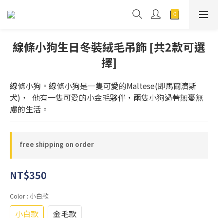
線條小狗生日冬裝絨毛吊飾 [共2款可選
擇]
線條小狗。線條小狗是一隻可愛的Maltese(即馬爾濟斯
犬)，  他有一隻可愛的小金毛夥伴，兩隻小狗過著無憂無
慮的生活。
free shipping on order
NT$350
Color
: 小白款
小白款
金毛款