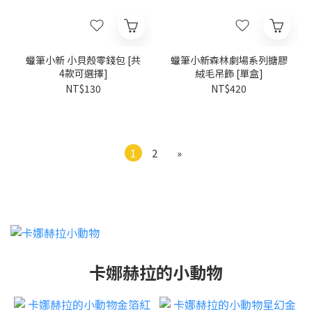
蠟筆小新 小貝殼零錢包 [共
蠟筆小新森林劇場系列搪膠
4款可選擇]
絨毛吊飾 [單盒]
NT$130
NT$420
1
2
»
卡娜赫拉的小動物