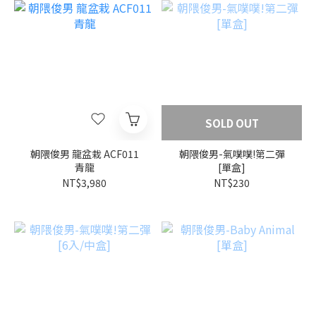
SOLD OUT
朝隈俊男 龍盆栽 ACF011
朝隈俊男-氣噗噗!第二彈
青龍
[單盒]
NT$3,980
NT$230