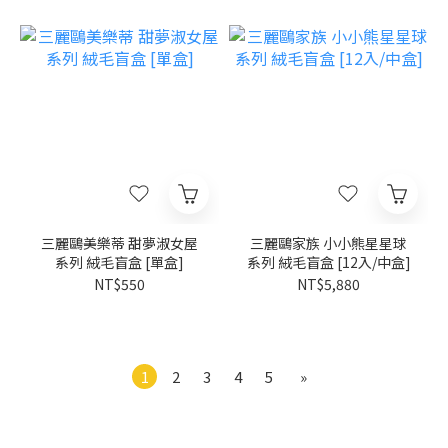
三麗鷗美樂蒂 甜夢淑女屋
三麗鷗家族 小小熊星星球
系列 絨毛盲盒 [單盒]
系列 絨毛盲盒 [12入/中盒]
NT$550
NT$5,880
1
2
3
4
5
»