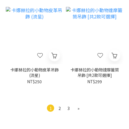
卡娜赫拉的小動物皮革吊飾
卡娜赫拉的小動物達摩籤筒
(流星)
吊飾 [共2款可選擇]
NT$250
NT$299
1
2
3
»