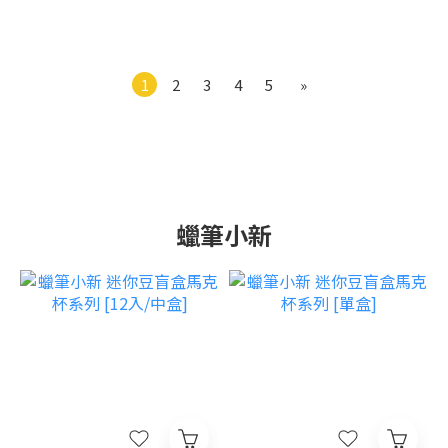
1
2
3
4
5
»
蠟筆小新