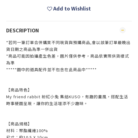
Add to Wishlist
DESCRIPTION
*若同一筆訂單合併購買不同現貨與預購商品,會以該筆訂單最晚出
貨日期之商品為準一併出貨
*商品可能因拍攝產生色差，圖片僅供參考，商品依實際供貨樣式
為準
*****圖中的道具配件並不包含在此商品中*****
【商品特色】
My friend rabbit 粉紅小兔 集結KUSO，有趣的畫風，搭配生活
時事梗圖呈現，讓你的生活增添不少趣味。
【商品規格】
材料：聚酯纖維100%
尺寸：約10.5 X 10cm