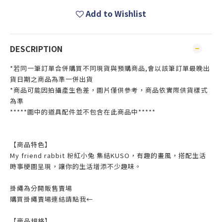
Add to Wishlist
DESCRIPTION
*若同一筆訂單合併購買不同現貨與預購商品,會以該筆訂單最晚出
貨日期之商品為準一併出貨
*商品可能因拍攝產生色差，圖片僅供參考，商品依實際供貨樣式
為準
*****圖中的道具配件並不包含在此商品中*****
【商品特色】
My friend rabbit 粉紅小兔 集結KUSO，有趣的畫風，搭配生活
時事梗圖呈現，讓你的生活增添不少趣味。
掛繩為分開販售賣場
購買掛繩賣場連結請點我←
【商品規格】