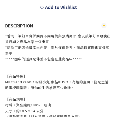
Add to Wishlist
DESCRIPTION
*若同一筆訂單合併購買不同現貨與預購商品,會以該筆訂單最晚出
貨日期之商品為準一併出貨
*商品可能因拍攝產生色差，圖片僅供參考，商品依實際供貨樣式
為準
*****圖中的道具配件並不包含在此商品中*****
【商品特色】
My friend rabbit 粉紅小兔 集結KUSO，有趣的畫風，搭配生活
時事梗圖呈現，讓你的生活增添不少趣味。
【商品規格】
材料：
聚酯纖維100%、玻璃
尺寸：約10.5 x 14 公分
（每款商品尺寸略有差異，請以實際商品為準）