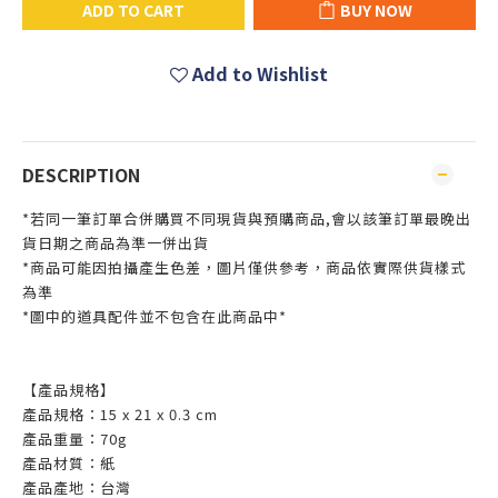
ADD TO CART
BUY NOW
Add to Wishlist
DESCRIPTION
*若同一筆訂單合併購買不同現貨與預購商品,會以該筆訂單最晚出
貨日期之商品為準一併出貨
*商品可能因拍攝產生色差，圖片僅供參考，商品依實際供貨樣式
為準
*圖中的道具配件並不包含在此商品中*
【
產品規格
】
產品規格：15 x 21 x 0.3 cm
產品重量：70g
產品材質：紙
產品產地：台灣