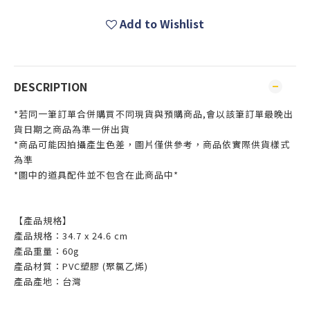
Add to Wishlist
DESCRIPTION
*若同一筆訂單合併購買不同現貨與預購商品,會以該筆訂單最晚出
貨日期之商品為準一併出貨
*商品可能因拍攝產生色差，圖片僅供參考，商品依實際供貨樣式
為準
*圖中的道具配件並不包含在此商品中*
【
產品規格
】
產品規格：34.7 x 24.6 cm
產品重量：60g
產品材質：PVC塑膠 (聚氯乙烯)
產品產地：台灣