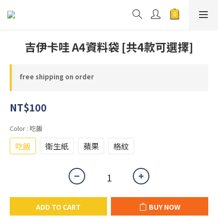
吉伊卡哇 A4資料袋 [共4款可選擇]
free shipping on order
NT$100
Color
: 吃飯
吃飯
衛生紙
蘋果
格紋
ADD TO CART
BUY NOW