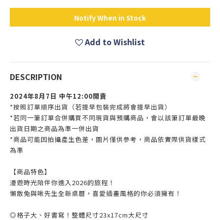
Notify When in Stock
Add to Wishlist
DESCRIPTION
2024年8月7日 中午12:00開賣
*按照訂單順序出貨（若提早包裝完成將會提早出貨）
*若同一筆訂單合併購買不同現貨與預購商品，會以該筆訂單最晚
出貨日期之商品為準一併出貨
*商品可能因拍攝產生色差，圖片僅供參考，商品依實際供貨樣式
為準
【商品特色】
漫遊時光陪伴你進入2026的旅程！
懶散兔與啾先生全新桌曆，喜愛插畫風格的你必須擁有！
◎格子大、好書寫！整體尺寸23x17cm大尺寸