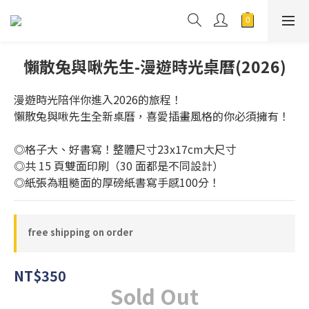
懶散兔與啾先生-漫遊時光桌曆(2026)
漫遊時光陪伴你進入2026的旅程！
懶散兔與啾先生全新桌曆，喜愛插畫風格的你必須擁有！
◎格子大、好書寫！整體尺寸23x17cm大尺寸
◎共 15 頁雙面印刷（30 面都是不同設計）
◎紙張為粗糙面的厚磅紙書寫手感100分！
free shipping on order
NT$350
Sold Out