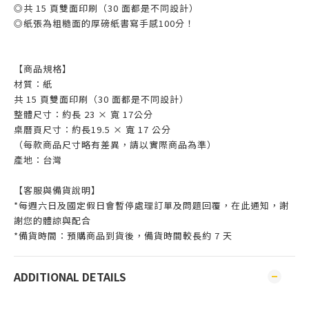
◎共 15 頁雙面印刷（30 面都是不同設計）
◎紙張為粗糙面的厚磅紙書寫手感100分！
【商品規格】
材質：紙
共 15 頁雙面印刷（30 面都是不同設計）
整體尺寸：約長 23 × 寬 17公分
桌曆頁尺寸：約長19.5 × 寬 17 公分
（每款商品尺寸略有差異，請以實際商品為準）
產地：台灣
【客服與備貨說明】
*每週六日及國定假日會暫停處理訂單及問題回覆，在此通知，謝
謝您的體諒與配合
*備貨時間：預購商品到貨後，備貨時間較長約 7 天
ADDITIONAL DETAILS