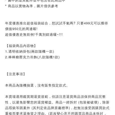
* 圖中的道具配件並不包含在此商品中
* 商品以實物為準，圖片僅供參考
年度優惠推出超值福袋組合，想試試手氣嗎? 只要499元可以獲得
價值950元的周邊喔!
超值優惠史無前例!千萬別錯過囉~!!!
【福袋商品內容物】
1.透明收納掛包(兩款隨機一款)
2.棒棒糖壓克力吊飾(八款隨機1款)
【注意事項】
本商品為隨機抽選，沒有販售指定款式。
本賣場適用鑑賞期退貨規範，但請注意退貨商品須保持商品完整
性，以避免影響您的退貨權益。商品一經拆封 (包裝被破壞)，除新
品瑕疵等因素外 (其判定依品牌原廠標準)，恕無法接受因購買款式
重複而要求退換貨之理由。(若改變心意不想購買且商品未拆封，