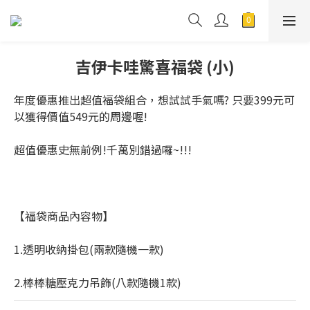
吉伊卡哇驚喜福袋 (小)
年度優惠推出超值福袋組合，想試試手氣嗎? 只要399元可
以獲得價值549元的周邊喔!
超值優惠史無前例!千萬別錯過囉~!!!
【福袋商品內容物】
1.透明收納掛包(兩款隨機一款)
2.棒棒糖壓克力吊飾(八款隨機1款)