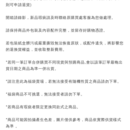
則可申請退貨)
開箱請錄影，新品瑕疵請及時聯絡原購買處客服為您做處理。
請保持商品外包裝及內容配件完整，並留存好購物憑證。
若包裝紙盒髒污或嚴重撕毀無法恢復原狀，或配件遺失，將影響您
的退換貨權益，並收取整新費用。
*若同一筆訂單合併購買不同現貨與預購商品,會以該筆訂單最晚出
貨日期之商品為準一併出貨。
*請注意此為福袋賣場，若無法接受有隨機性質之商品請勿下單。
*福袋商品不可挑選，無法接受者請勿下單。
*若商品有瑕疵者限定更換同款式之商品。
*商品可能因拍攝產生色差，圖片僅供參考，商品依實際供貨樣式
為準 。