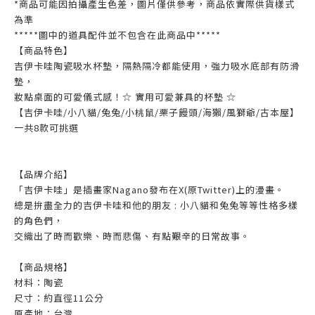
*商品可能因拍攝產生色差，圖片僅供參考，商品依實際供貨樣式
為準
*****圖中的道具配件並不包含在此商品中*****
【商品特色】
吉伊卡哇陶瓷吸水杯墊，隔熱隔冷都能使用，強力吸水底部有防滑
墊，
妝點桌面的可愛儀式感！☆ 實用可愛兼具的杯墊 ☆
【吉伊卡哇/小八貓/兔兔/小桃鼠/栗子饅頭/海獺/風獅爺/古本屋】
一共8款可挑選
【品牌介紹】
「吉伊卡哇」是插畫家Nagano發布在X(原Twitter)上的漫畫。
總是拚盡全力的吉伊卡哇和他的朋友 : 小八貓和兔兔等等性格多樣
的角色們，
交織出了時而歡樂、時而悲傷、有點艱辛的日常故事。
【商品規格】
材料：陶瓷
尺寸：約直徑11公分
原產地：台灣