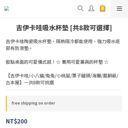
吉伊卡哇吸水杯墊 [共8款可選擇]
吉伊卡哇陶瓷吸水杯墊，隔熱隔冷都能使用，強力吸水底
部有防滑墊，
妝點桌面的可愛儀式感！☆ 實用可愛兼具的杯墊 ☆
【吉伊卡哇/小八貓/兔兔/小桃鼠/栗子饅頭/海獺/風獅爺/
古本屋】一共8款可挑選
free shipping on order
NT$200