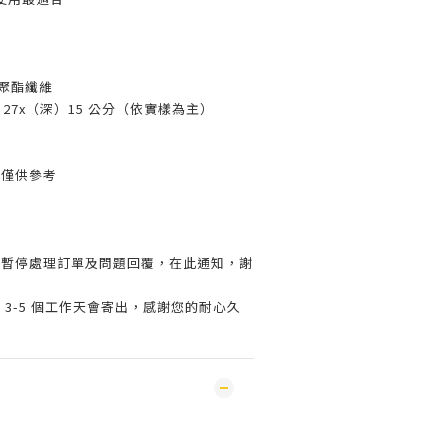
 聚酯纖維
27x（深）15 公分（依實樣為主）
片僅供參考
會暫停處理訂單及問題回覆，在此通知，謝
 3-5 個工作天會寄出，感謝您的耐心久