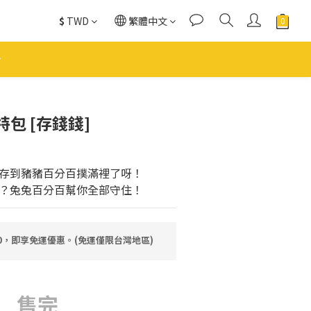
$
TWD
繁體中文
包 [存錢錢]
存到豬豬百分百撲滿裡了呀！
？兔兔百分百幫你全部守住！
80，即享免運優惠。(免運僅限台灣地區)
售完