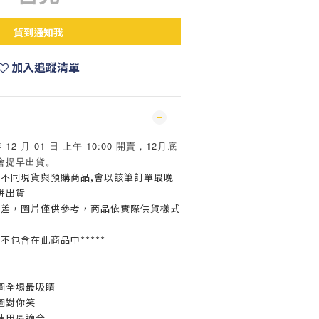
貨到通知我
加入追蹤清單
12 月 01 日 上午 10:00 開賣，12月底
會提早出貨。
買不同現貨與預購商品,會以該筆訂單最晚
併出貨
色差，圖片僅供參考，商品依實際供貨樣式
並不包含在此商品中*****
圖全場最吸睛
圖對你笑
使用最適合