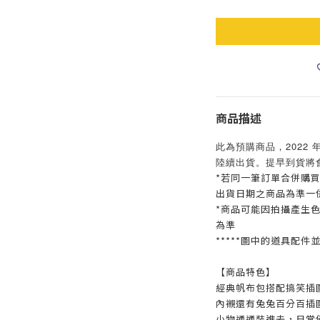
商品描述
此為預購商品，2022 年 
陸續出貨。提早到貨將
*若同一筆訂單合併購
出貨日期之商品為準一
*商品可能因拍攝產生
為準
*****圖中的道具配件
【商品特色】
經典帆布包搭配搞笑插
內襯還有兔兔百分百插
小物通通裝進去，日常