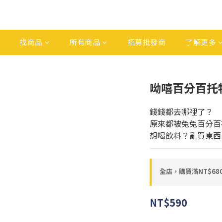
找商品
所有商品
招募批發商
了解更多
呦嘻百分百托特
錢錢都去哪裡了？
原來都被兔兔百分百
想喝飲料？亂買東西
全店，購買滿NT$6
NT$590