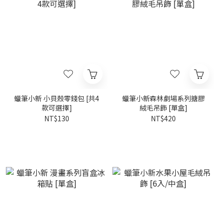
蠟筆小新 小貝殼零錢包 [共4
蠟筆小新森林劇場系列搪膠
款可選擇]
絨毛吊飾 [單盒]
NT$130
NT$420