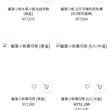
蠟筆小新水果小屋毛絨吊飾
蠟筆小新 公仔手機防丟掛繩
[單盒]
[共2款可選擇]
NT$370
NT$560
蠟筆小新壽司祭 [單盒]
蠟筆小新壽司祭 [6入/中盒]
NT$280
NT$1,299
NT$1,680