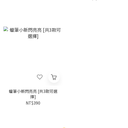
蠟筆小新閃亮亮 [共3款可選
擇]
NT$390