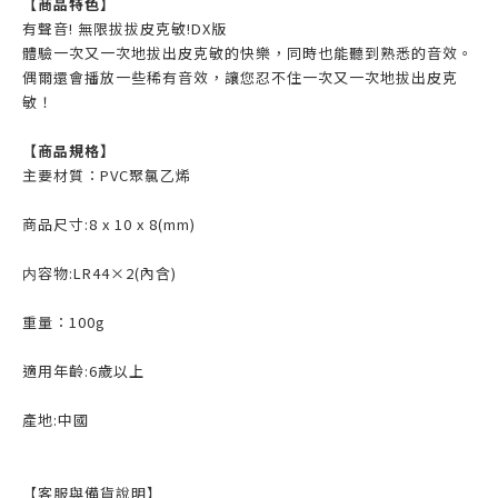
【商品特色】
有聲音! 無限拔拔皮克敏!DX版
體驗一次又一次地拔出皮克敏的快樂，同時也能聽到熟悉的音效。
偶爾還會播放一些稀有音效，讓您忍不住一次又一次地拔出皮克
敏！
【商品規格】
主要材質：PVC聚氯乙烯
商品尺寸:8 x 10 x 8(mm)
内容物:LR44×2(內含)
重量：100g
適用年齡:6歲以上
產地:中國
【客服與備貨說明】