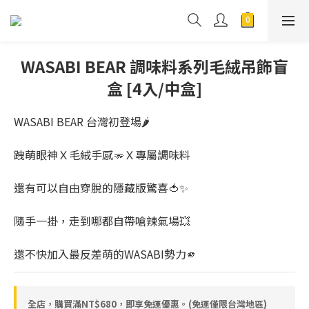
WASABI BEAR 調味料系列毛絨吊飾盲
盒 [4入/中盒]
WASABI BEAR 台灣初登場🌶️
跩萌眼神Ｘ毛絨手感🫳Ｘ專屬調味料
還有可以自由穿脫的隱藏版驚喜🍅✨
隨手一掛，走到哪都自帶嗆辣氣場💥
還不快加入最反差萌的WASABI勢力🫵
全店，購買滿NT$680，即享免運優惠。(免運僅限台灣地區)