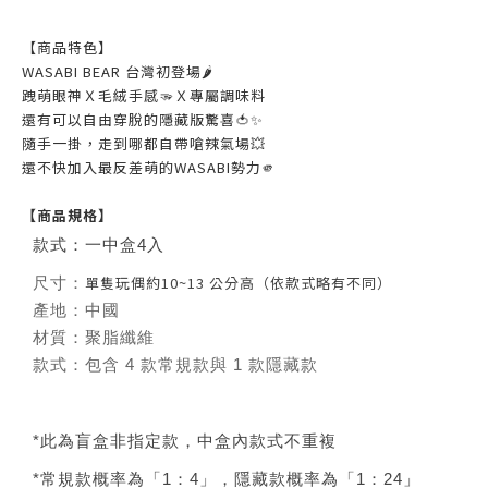
【商品特色】
WASABI BEAR 台灣初登場🌶️
跩萌眼神Ｘ毛絨手感🫳Ｘ專屬調味料
還有可以自由穿脫的隱藏版驚喜🍅✨
隨手一掛，走到哪都自帶嗆辣氣場💥
還不快加入最反差萌的WASABI勢力🫵
【商品規格】
款式：一中盒4入
單隻玩偶約10~13 公分高（依款式略有不同）
尺寸：
產地：中國
材質：聚脂纖維
款式：包含 4 款常規款與 1 款隱藏款
*此為盲盒非指定款，中盒內款式不重複
*常規款概率為「1：4」，隱藏款概率為「1：24」