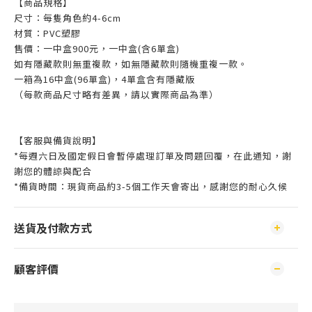
【商品規格】
尺寸：每隻角色約4-6cm​
材質：PVC塑膠
售價：一中盒900元，一中盒(含6單盒)
如有隱藏款則無重複款，如無隱藏款則隨機重複一款。
一箱為16中盒(96單盒)，4單盒含有隱藏版
（每款商品尺寸略有差異，請以實際商品為準）
【客服與備貨說明】
*每週六日及國定假日會暫停處理訂單及問題回覆，在此通知，謝
謝您的體諒與配合
*備貨時間：現貨商品約3-5個工作天會寄出，感謝您的耐心久候
送貨及付款方式
顧客評價