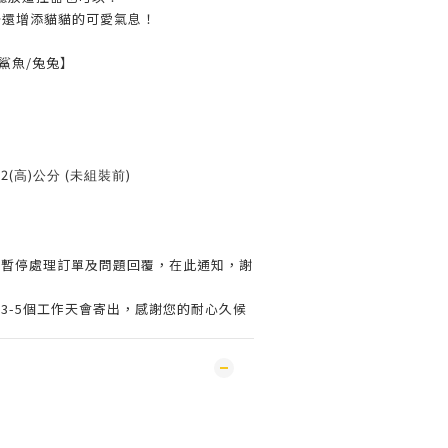
~還增添貓貓的可愛氣息！
鯊魚/兔兔】
22(
)
(
)
高
公分
未組裝前
會暫停處理訂單及問題回覆，在此通知，謝
3-5個工作天會寄出，感謝您的耐心久候