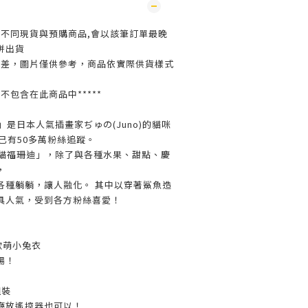
買不同現貨與預購商品,會以該筆訂單最晚
併出貨
色差，圖片僅供參考，商品依實際供貨樣式
並不包含在此商品中*****
珊迪」是日本人氣插畫家ぢゅの(Juno)的貓咪
m 已有50多萬粉絲追蹤。
nd 貓福珊迪」，除了與各種水果、甜點、慶
，
各種躺躺，讓人融化。 其中以穿著鯊魚造
具人氣，受到各方粉絲喜愛！
軟萌小兔衣
場！
組裝
廳放遙控器也可以！