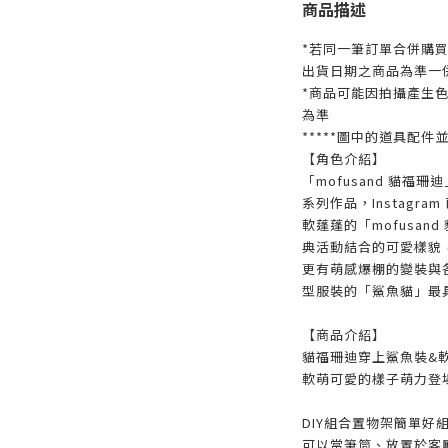
商品描述
*若同一筆訂單合併購
出貨日期之商品為準一
*商品可能因拍攝產生
為準
*****圖中的道具配件
【角色介紹】
「mofusand 貓福
系列作品，Instagra
軟蓬蓬的「mofusa
典活動結合的可愛樣貌
更有萌感爆棚的變裝與
型服裝的「鯊魚貓」最
【商品介紹】
貓福珊迪穿上鯊魚裝&
軟萌可愛的樣子萌力登
DIY組合置物架簡單好
可以當筆筒、放置於客