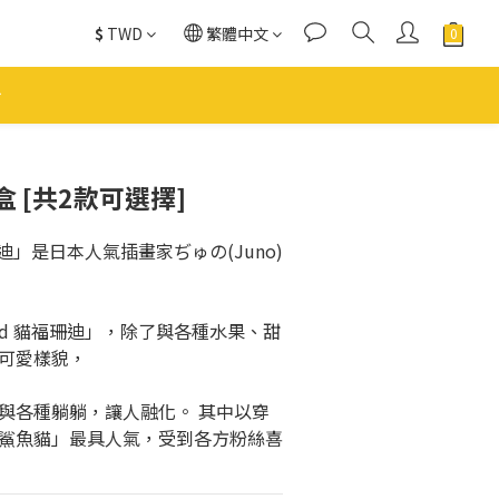
$
TWD
繁體中文
立即購買
 [共2款可選擇]
福珊迪」是日本人氣插畫家ぢゅの(Juno)
and 貓福珊迪」，除了與各種水果、甜
可愛樣貌，
與各種躺躺，讓人融化。 其中以穿
鯊魚貓」最具人氣，受到各方粉絲喜