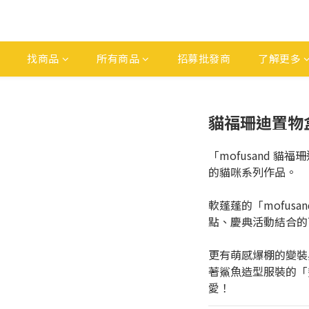
找商品
所有商品
招募批發商
了解更多
貓福珊迪置物盒
「mofusand 貓
的貓咪系列作品。
軟蓬蓬的「mofus
點、慶典活動結合的
更有萌感爆棚的變裝
著鯊魚造型服裝的「
愛！