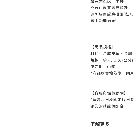
經典大頭皮革吊飾
不只可愛質感兼顧外
還可放置感應扣(詳細尺
實用功能滿滿!
【商品規格】
材料：合成皮革、金屬
規格：約7.5 x 6.7公
原產地：中國
*商品以實物為準，圖
【客服與備貨說明】
*每週六日及國定假日
謝您的體諒與配合
了解更多