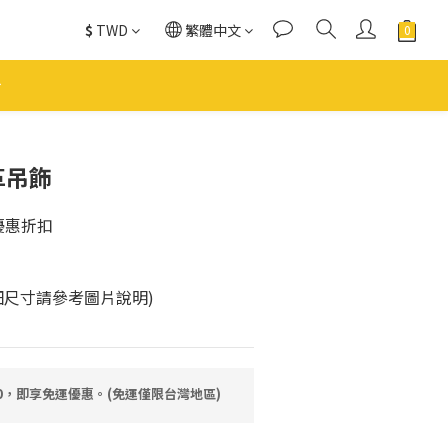
$
TWD
繁體中文
革吊飾
優惠折扣
細尺寸請參考圖片說明)
80，即享免運優惠。(免運僅限台灣地區)