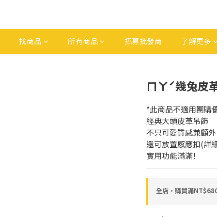
找商品
所有商品
招募批發商
了解更多
ㄇㄚˊ幾兔皮
*此商品不適用團購
經典大頭皮革吊飾
不只可愛質感兼顧外
還可放置感應扣(詳
實用功能滿滿!
全店，購買滿NT$6