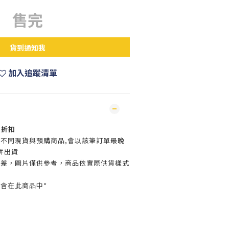
售完
貨到通知我
加入追蹤清單
惠折扣
買不同現貨與預購商品,會以該筆訂單最晚
併出貨
色差，圖片僅供參考，商品依實際供貨樣式
含在此商品中*