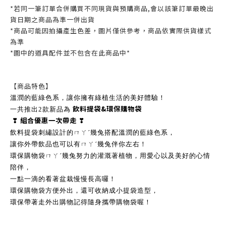
*若同一筆訂單合併購買不同現貨與預購商品,會以該筆訂單最晚出
貨日期之商品為準一併出貨
*商品可能因拍攝產生色差，圖片僅供參考，商品依實際供貨樣式
為準
*圖中的道具配件並不包含在此商品中*
【商品特色】
溫潤的藍綠色系，讓你擁有綠植生活的美好體驗！
飲料提袋&環保購物袋
一共推出2款新品為
組合優惠一次帶走
❣
❣
飲料提袋刺繡設計的ㄇㄚˊ幾兔搭配溫潤的藍綠色系，
讓你外帶飲品也可以有ㄇㄚˊ幾兔伴你左右！
環保購物袋ㄇㄚˊ幾兔努力的灌溉著植物，用愛心以及美好的心情
陪伴，
一點一滴的看著盆栽慢慢長高囉！
環保購物袋方便外出，還可收納成小提袋造型，
環保帶著走外出購物記得隨身攜帶購物袋喔！