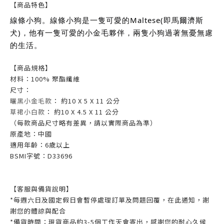
【商品特色】
線條小狗。線條小狗是一隻可愛的Maltese(即馬爾濟斯
犬)，他有一隻可愛的小金毛夥伴，兩隻小狗過著無憂無慮
的生活。
【商品規格】
材料：100% 聚酯纖維
尺寸：
曬黑小金毛款
： 約10 X 5 X 11 公分
草裙小白款
： 約10 X 4.5 X 11 公分
（每款商品尺寸略有差異，請以實際商品為準）
原產地：中國
適用年齡：6歲以上
BSMI字號：D33696
【客服與備貨說明】
*每週六日及國定假日會暫停處理訂單及問題回覆，在此通知，謝
謝您的體諒與配合
*備貨時間：現貨商品約3-5個工作天會寄出，感謝您的耐心久候