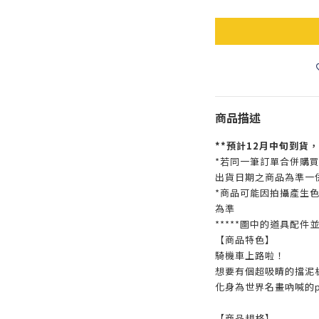
商品描述
**預計12月中旬到貨
*若同一筆訂單合併購
出貨日期之商品為準一
*商品可能因拍攝產生
為準
*****圖中的道具配件
【商品特色】
騎機車上路啦！
想要有個超吸睛的擋泥
化身為世界名畫吶喊的
【商品規格】