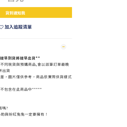
貨到通知我
加入追蹤清單
，提早到貨將提早出貨**
買不同現貨與預購商品,會以該筆訂單最晚
併出貨
色差，圖片僅供參考，商品依實際供貨樣式
並不包含在此商品中*****
板嗎?
p助與粉紅兔兔一定要擁有！