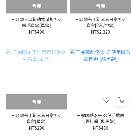
售完
售完
三麗鷗大耳狗動物派對系列
三麗鷗布丁狗茸茸日常系列
絨毛盲盒[單盒]
盲盒[8入/中盒]
NT$490
NT$2,320
售完
三麗鷗布丁狗茸茸日常系列
三麗鷗酷洛米 公仔手機防
盲盒[單盒]
丟掛繩 [酷黑款]
NT$290
NT$480