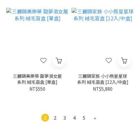
三麗鷗美樂蒂 甜夢淑女屋
三麗鷗家族 小小熊星星球
系列 絨毛盲盒 [單盒]
系列 絨毛盲盒 [12入/中盒]
NT$550
NT$5,880
1
2
3
4
5
»