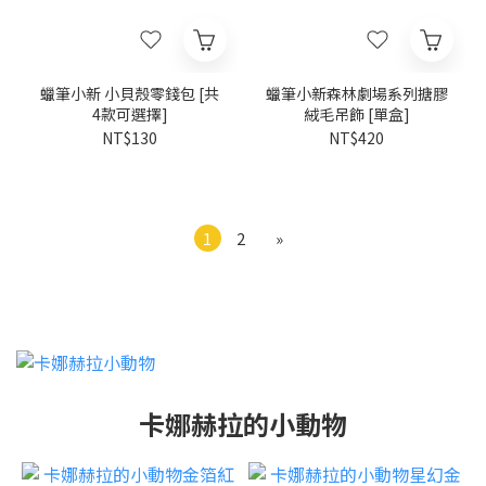
蠟筆小新 小貝殼零錢包 [共
蠟筆小新森林劇場系列搪膠
4款可選擇]
絨毛吊飾 [單盒]
NT$130
NT$420
1
2
»
卡娜赫拉的小動物