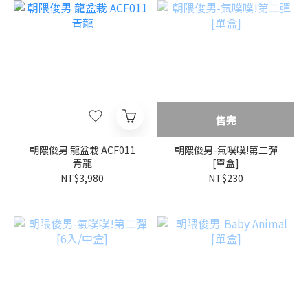
售完
朝隈俊男 龍盆栽 ACF011
朝隈俊男-氣噗噗!第二彈
青龍
[單盒]
NT$3,980
NT$230