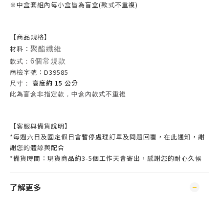
※中盒套組內每小盒皆為盲盒(款式不重複)
【商
品規格】
材料：
聚酯纖維
款式：
6個常規款
商檢字號：D39585
高度約 15 公分
尺寸：
此為盲盒非指定款，中盒內款式不重複
【客服與備貨說明】
*每週六日及國定假日會暫停處理訂單及問題回覆，在此通知，謝
謝您的體諒與配合
*備貨時間：現貨商品約3-5個工作天會寄出，感謝您的耐心久候
了解更多