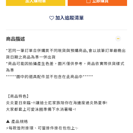
加入購物車
立即購買
加入追蹤清單
商品描述
*若同一筆訂單合併購買不同現貨與預購商品,會以該筆訂單最晚出
貨日期之商品為準一併出貨
*商品可能因拍攝產生色差，圖片僅供參考，商品依實際供貨樣式
為準
*****圖中的道具配件並不包含在此商品中*****
【商品特色】
炎炎夏日來臨~!!讓迪士尼家族陪你在海邊度過炎熱夏季!
大家都套上可愛泳圈準備下水消暑囉~!
▲ 產品規格
⚡每款皆附掛環、可當掛件掛在包包上✨