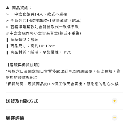
▲ 商品資訊：
➣ 一中盒套組共14入、款式不重複
➣ 全系列共14款標準款+1款隱藏款（屹耳）
➣ 若獲得隱藏款則會隨機取代一款標準款
※中盒套組內每小盒皆為盲盒(款式不重複)
❚ 商品類型：盒玩
❚ 商品尺寸：高約10~12cm
❚ 商品材質：絨毛、聚酯纖維、 PVC
【客服與備貨說明】
*每週六日及國定假日會暫停處理訂單及問題回覆，在此通知，謝
謝您的體諒與配合
*備貨時間：現貨商品約3-5個工作天會寄出，感謝您的耐心久候
送貨及付款方式
顧客評價