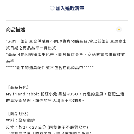
加入追蹤清單
商品描述
*若同一筆訂單合併購買不同現貨與預購商品,會以該筆訂單最晚出
貨日期之商品為準一併出貨
*商品可能因拍攝產生色差，圖片僅供參考，商品依實際供貨樣式
為準
*****圖中的道具配件並不包含在此商品中*****
【商品特色】
My friend rabbit 粉紅小兔 集結KUSO，有趣的畫風，搭配生活
時事梗圖呈現，讓你的生活增添不少趣味。
【商品規格】
材料：
聚酯纖維
尺寸：約27 x 28 公分 (兩隻兔子不展臂尺寸)
（每款商品尺寸略有差異，請以實際商品為準）