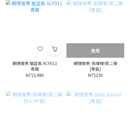
售完
朝隈俊男 龍盆栽 ACF011
朝隈俊男-氣噗噗!第二彈
青龍
[單盒]
NT$3,980
NT$230