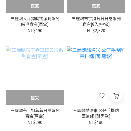
售完
售完
三麗鷗大耳狗動物派對系列
三麗鷗布丁狗茸茸日常系列
絨毛盲盒[單盒]
盲盒[8入/中盒]
NT$490
NT$2,320
售完
三麗鷗布丁狗茸茸日常系列
三麗鷗酷洛米 公仔手機防
盲盒[單盒]
丟掛繩 [酷黑款]
NT$290
NT$480