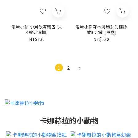
蠟筆小新 小貝殼零錢包 [共
蠟筆小新森林劇場系列搪膠
4款可選擇]
絨毛吊飾 [單盒]
NT$130
NT$420
1
2
»
卡娜赫拉的小動物