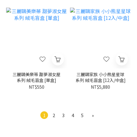
三麗鷗美樂蒂 甜夢淑女屋
三麗鷗家族 小小熊星星球
系列 絨毛盲盒 [單盒]
系列 絨毛盲盒 [12入/中盒]
NT$550
NT$5,880
1
2
3
4
5
»