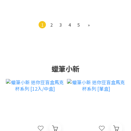
1
2
3
4
5
»
蠟筆小新