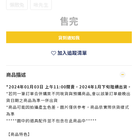
懶散兔
啾先生
售完
貨到通知我
加入追蹤清單
商品描述
*
2024年01月03日 上午11:00開賣，2024年1月下旬陸續出貨。
*若同一筆訂單合併購買不同現貨與預購商品,會以該筆訂單最晚出
貨日期之商品為準一併出貨
*商品可能因拍攝產生色差，圖片僅供參考，商品依實際供貨樣式
為準
*****圖中的道具配件並不包含在此商品中*****
【商品特色】