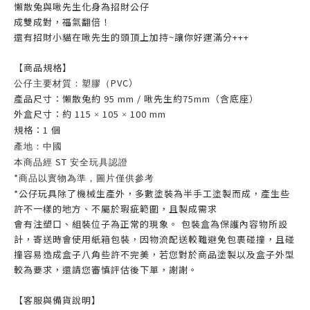
懶散兔與啾先生化身為招財公仔
成雙成對，福氣翻倍！
還有招財小貓在啾先生的頭頂上加持~讓你好運滿分+++
【商品規格】
PVC）
公仔主要材質：塑膠（
產品尺寸：懶散兔約 95 mm / 啾先生約75mm（含底座）
外盒尺寸：約 115
105
100 mm
×
×
規格：1 個
產地：中國
ST
本商品經
安全玩具認證
*
商品以實物為準，圖片僅供參考
*公仔玩具除了機械生產外，多數塗裝為半手工塗製而成，產生些
許不一樣的地方、不屬於瑕疵範圍，且製成需求
會有注塑口、組裝位子為正常的現象。 包裝盒為保護內容物所設
計，寄送時會使用紙箱包裝，因物流配送較難避免包裹碰撞，且碰
撞容易造成盒子八角些許不完美，若您對於商品塗製以及盒子外型
較為要求，還請您審慎評估後下單，謝謝。
【客服與備貨說明】