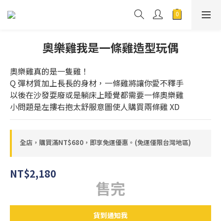
奧樂雞我是一條雞造型玩偶
奧樂雞真的是一隻雞！
Q 彈材質加上長長的身材，一條雞將讓你愛不釋手
以後在沙發耍廢或是躺床上睡覺都需要一條奧樂雞
小問題是左摟右抱太舒服意圖使人購買兩條雞 XD
全店，購買滿NT$680，即享免運優惠。(免運僅限台灣地區)
NT$2,180
售完
貨到通知我