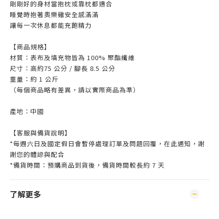
剛剛好的身材當抱枕或靠枕都適合
睡覺時抱著奧樂雞安全感滿滿
讓每一次休息都能充飽精力
【商品規格】
材質：表布及填充物皆為 100% 聚酯纖維
尺寸：高約75 公分 / 腳長 8.5 公分
重量：約 1 公斤
（每個商品略有差異，請以實際商品為準）
產地：中國
【客服與備貨說明】
*每週六日及國定假日會暫停處理訂單及問題回覆，在此通知，謝
謝您的體諒與配合
*備貨時間：預購商品到貨後，備貨時間較長約 7 天
了解更多