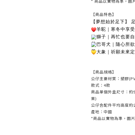
* 商品以實物為準，圖
【商品特色】
【夢想始於足下】 
羊駝｜寒冬中享受
獅子｜再忙也要自
巴哥犬｜隨心所欲
大象｜祈願未來定
【商品規格】
公仔主要材質：塑膠(PV
款式：4款
商品單個外盒尺寸：約9.5
果)
公仔含配件平均高度約公分：
產地：中國
*商品以實物為準，圖