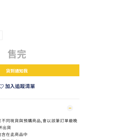
售完
貨到通知我
加入追蹤清單
買不同現貨與預購商品,會以該筆訂單最晚
併出貨
包含在此商品中