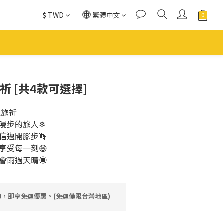
$
TWD
繁體中文
祈 [共4款可選擇]
足旅祈
受漫步的旅人❄
信邁開腳步👣
享受每一刻😆
定會雨過天晴☀
80，即享免運優惠。(免運僅限台灣地區)