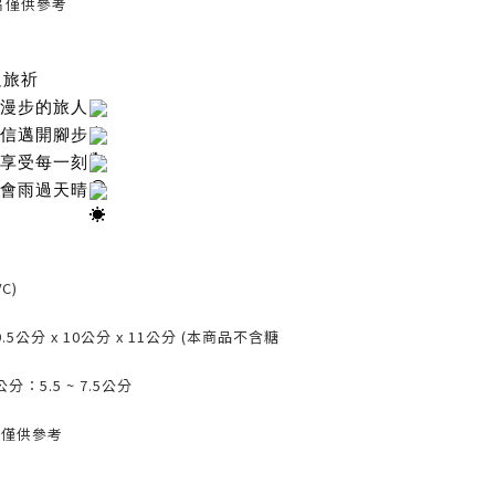
片僅供參考
足旅祈
漫步的旅人
信邁開腳步
享受每一刻
會雨過天晴
C)
公分 x 10公分 x 11公分 (本商品不含糖
5.5 ~ 7.5公分
片僅供參考