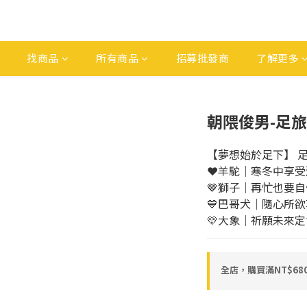
找商品
所有商品
招募批發商
了解更多
朝隈俊男-足旅
【夢想始於足下】 
❤️羊駝｜寒冬中享
🤎獅子｜再忙也要自
💙巴哥犬｜隨心所欲
💛大象｜祈願未來
全店，購買滿NT$6