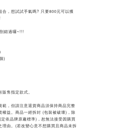
合，想試試手氣嗎? 只要800元可以獲
!
錯過囉~!!!
)
個)
有販售指定款式。
規範，但請注意退貨商品須保持商品完整
權益。商品一經拆封 (包裝被破壞)，除
判定依品牌原廠標準)，恕無法接受因購買
之理由。(若改變心意不想購買且商品未拆