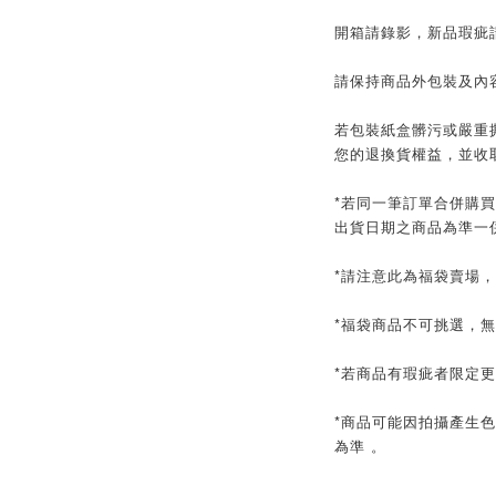
開箱請錄影，新品瑕疵
請保持商品外包裝及內
若包裝紙盒髒污或嚴重
您的退換貨權益，並收
*若同一筆訂單合併購
出貨日期之商品為準一
*請注意此為福袋賣場
*福袋商品不可挑選，
*若商品有瑕疵者限定
*商品可能因拍攝產生
為準 。