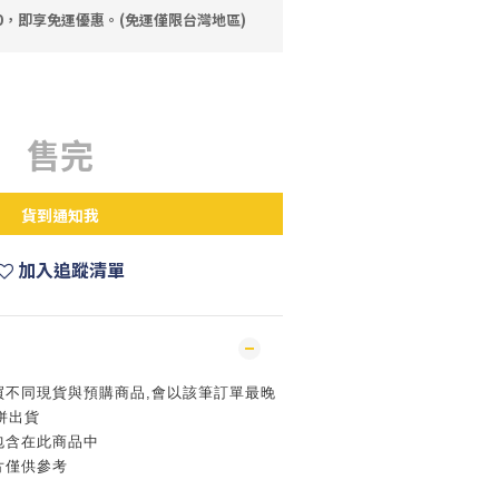
80，即享免運優惠。(免運僅限台灣地區)
售完
貨到通知我
加入追蹤清單
買不同現貨與預購商品,會以該筆訂單最晚
併出貨
包含在此商品中
片僅供參考