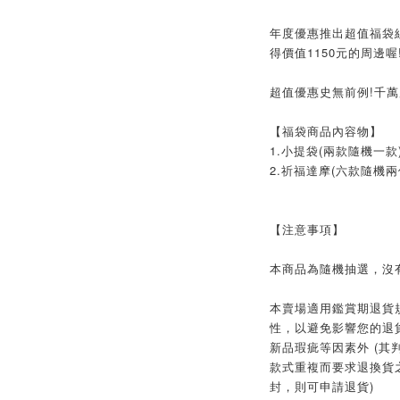
年度優惠推出超值福袋組
得價值1150元的周邊喔
超值優惠史無前例!千萬別
【福袋商品內容物】
1.小提袋(兩款隨機一款
2.祈福達摩(六款隨機兩
【注意事項】
本商品為隨機抽選，沒
本賣場適用鑑賞期退貨
性，以避免影響您的退貨
新品瑕疵等因素外 (其
款式重複而要求退換貨
封，則可申請退貨)