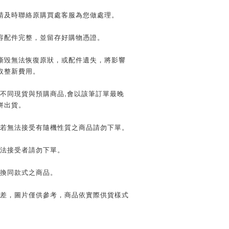
請及時聯絡原購買處客服為您做處理。
容配件完整，並留存好購物憑證。
撕毀無法恢復原狀，或配件遺失，將影響
取整新費用。
買不同現貨與預購商品,會以該筆訂單最晚
併出貨。
，若無法接受有隨機性質之商品請勿下單。
無法接受者請勿下單。
更換同款式之商品。
色差，圖片僅供參考，商品依實際供貨樣式