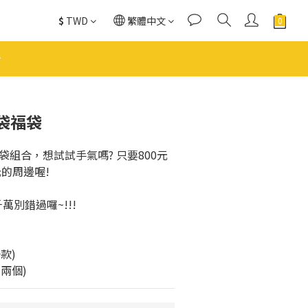
$
TWD
繁體中文
袋福袋
組合，想試試手氣嗎? 只要800元
元的周邊喔!
萬別錯過囉~!!!
款)
兩個)