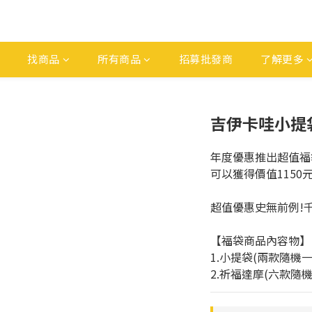
找商品
所有商品
招募批發商
了解更多
吉伊卡哇小提
年度優惠推出超值福袋
可以獲得價值1150
超值優惠史無前例!千
【福袋商品內容物】
1.小提袋(兩款隨機一
2.祈福達摩(六款隨機