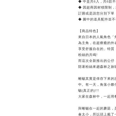
◆ 中盒共6入，共6款
◆ 因超商因材積限制
訂購或是請您分別下單
◆ 圖中的道具配件並
【商品特色】
來自日本的人氣角色「
為主角，在超療癒的外
享受舒服自在的」特質
粉絲的共鳴!
而這次全新推出的公仔
陪著粉絲來趟森林之旅囉
蜥蜴其實是倖存下來的
中。有一天，角落小夥
蜴(真正的)!!!
大家在森林中，一起用
與蜥蜴在一起的蘑菇，
傘太小，所以頭上戴了