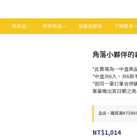
找商品
所有商品
招募批發商
了解更多
角落小夥伴的森
*此賣場為一中盒商
*中盒共6入，共6款
*若同一筆訂單合併
單最晚出貨日期之商
全店，購買滿NT$6
NT$1,014