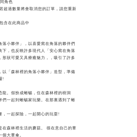
不同角色
，若超過數量將會取消您的訂單，請您重新
不包含在此商品中
角落小夥伴」，以喜愛窩在角落的夥伴們
表下，也反映許多現代人「安心窩在角落
，形狀可愛又具療癒魅力，，吸引了許多
，以「森林裡的角落小夥伴」造型，準備
!
恐龍。假扮成蜥蜴，住在森林裡的樹洞
伴們一起到蜥蜴家玩樂。在那裏遇到了蜥
餐，一起探險，一起開心的玩耍!
是在森林裡生活的蘑菇。 很在意自己的蕈
一個大蕈傘。