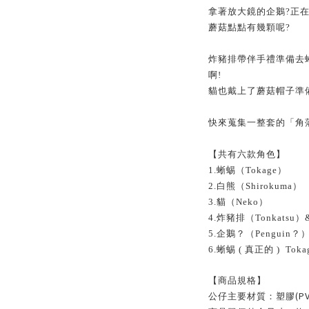
拿著放大鏡的企鵝?正
蘑菇點點有幾顆呢?
炸豬排帶伴手禮準備去
啊!
貓也戴上了蘑菇帽子準
快來蒐集一整套的「角落
【共有六款角色】
1.蜥蜴（Tokage）
2.白熊（Shirokuma）
3.貓（Neko）
4.炸豬排（Tonkatsu）& 
5.企鵝？（Penguin？
6.蜥蜴 ( 真正的 ) Tokag
【商品規格】
(P
公仔主要材質：塑膠