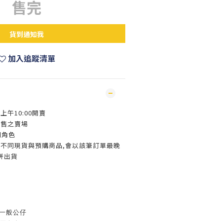
售完
貨到通知我
加入追蹤清單
上午10:00開賣
販售之賣場
同角色
買不同現貨與預購商品,會以該筆訂單最晚
併出貨
為一般公仔