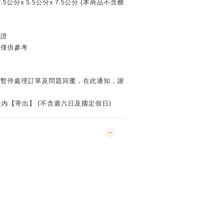
7.5
x 5.5
x 7.5
(
公分
公分
公分
本商品不含糖
認證
片僅供參考
會暫停處理訂單及問題回覆，在此通知，謝
(
)
天內【寄出】
不含週六日及國定假日