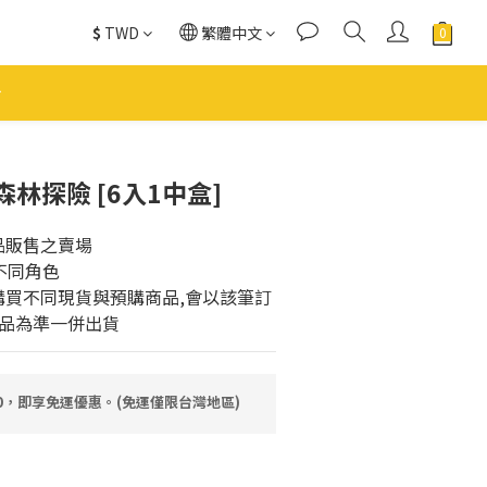
$
TWD
繁體中文
林探險 [6入1中盒]
品販售之賣場
不同角色
購買不同現貨與預購商品,會以該筆訂
品為準一併出貨
80，即享免運優惠。(免運僅限台灣地區)