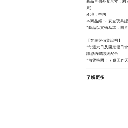
商品單個外盒尺寸：約
)
果
產地：中國
ST
本商品經
安全玩具
*
商品以實物為準，圖
【客服與備貨說明】
*
每週六日及國定假日
謝您的體諒與配合
*
7
備貨時間：
個工作
了解更多