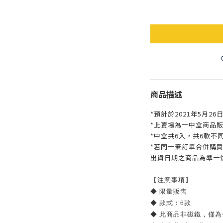
商品描述
*預計於2021年5月26日
*此賣場為一中盒商品
*中盒共6入，共6款不
*若同一筆訂單合併購
出貨日期之商品為準一
【注意事項】
◆ 限量販售
◆ 款式：6款
◆ 此商品非磁鐵，僅