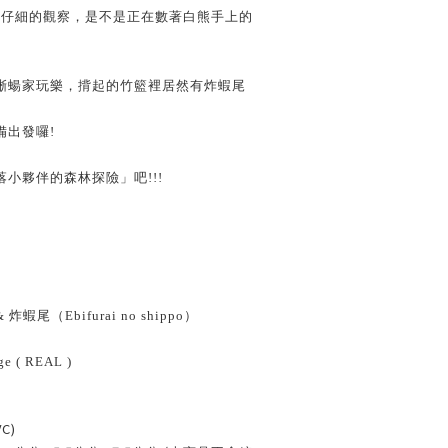
在仔細的觀察，是不是正在數著白熊手上的
蜥蝪家玩樂，揹起的竹籃裡居然有炸蝦尾
備出發囉!
小夥伴的森林探險」吧!!!
炸蝦尾（Ebifurai no shippo）
）
e ( REAL )
VC)