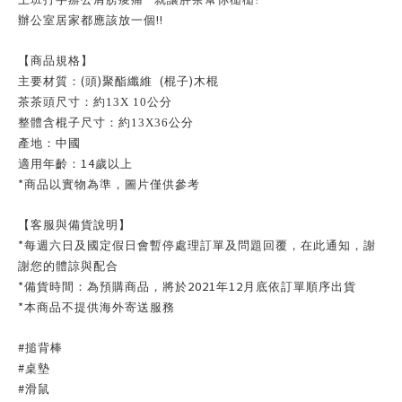
!!
辦公室居家都應該放一個
【商品規格】
(
)
(
)
主要材質：
頭
聚酯纖維
棍子
木棍
茶茶頭尺寸：約13X 10公分
整體含棍子尺寸：約13X36公分
產地：中國
14
適用年齡：
歲以上
*
商品以實物為準，圖片僅供參考
【客服與備貨說明】
*
每週六日及國定假日會暫停處理訂單及問題回覆，在此通知，謝
謝您的體諒與配合
*
2021
12
備貨時間：為預購商品，將於
年
月底依訂單順序出貨
*
本商品不提供海外寄送服務
#
搥背棒
#
桌墊
#
滑鼠