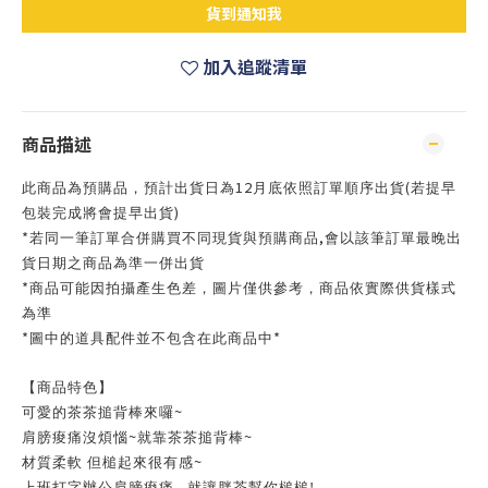
貨到通知我
加入追蹤清單
商品描述
12
(
此商品為預購品，預計出貨日為
月底依照訂單順序出貨
若提早
)
包裝完成將會提早出貨
*
,
若同一筆訂單合併購買不同現貨與預購商品
會以該筆訂單最晚出
貨日期之商品為準一併出貨
*
商品可能因拍攝產生色差，圖片僅供參考，商品依實際供貨樣式
為準
*
*
圖中的道具配件並不包含在此商品中
【商品特色】
~
可愛的茶茶搥背棒來囉
~
~
肩膀痠痛沒煩惱
就靠茶茶搥背棒
~
材質柔軟
但槌起來很有感
上班打字辦公肩膀痠痛
就讓胖茶幫你槌槌!