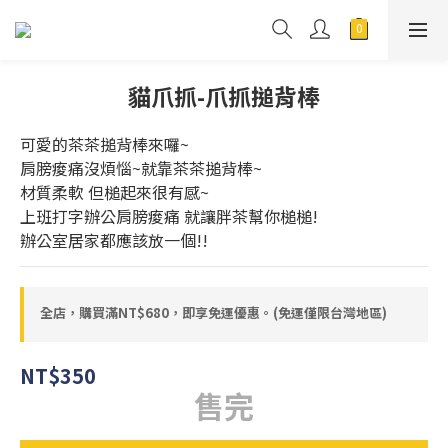
貓爪抓-爪抓搥背棒
可愛的茶茶搥背棒來囉~
肩膀痠痛沒煩惱~就靠茶茶搥背棒~
材質柔軟 但槌起來很有感~
上班打字辦公肩膀痠痛 就讓胖茶幫你槌槌!
辦公室居家都應該放一個!!
全店，購買滿NT$680，即享免運優惠。(免運僅限台灣地區)
NT$350
售完