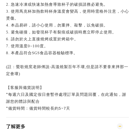
2. 急速冷凍或快速加熱會導致杯子的破損請務必避免。
3. 使用馬克杯加熱飲時杯身溫度會變高，使用時需格外注意，小心
燙傷。
4. 本品易碎，請小心使用，勿重摔、敲擊，以免破損。
5. 避免碰撞，如發現杯子有裂痕或破損時應立即停止使用。
6. 請勿於火上直接燒烤或置於烤箱中。
7. 使用溫度0~100度。
8. 本產品符合SGS食品容器檢驗標準。
(註：鶯歌燒窯老師傅說-高溫燒製百年不壞,但是請不要拿來摔那一
定會壞)
【客服與備貨說明】
*
每週六日及國定假日會暫停處理訂單及問題回覆，在此通知，謝
謝您的體諒與配合
*
5~7
備貨時間：備貨時間較長約
天
了解更多