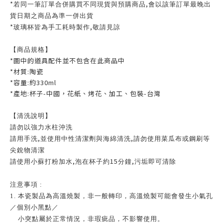
*
,
若同一筆訂單合併購買不同現貨與預購商品
會以該筆訂單最晚出
貨日期之商品為準一併出貨
*
,
玻璃杯皆為手工耗時製作
敬請見諒
【商品規格】
*圖中的道具配件並不包含在此商品中
*材質:陶瓷
*容量:約330ml
*產地:杯子-中國，花紙、烤花、加工、包裝-台灣
【清洗說明】
請勿以強力水柱沖洗
,
,
請用手洗
並使用中性清潔劑與海綿清洗
請勿使用菜瓜布或鋼刷等
尖銳物清潔
,
15
,
請使用小蘇打粉加水
泡在杯子約
分鐘
污垢即可清除
注意事項 :
1. 本瓷製品為高溫燒製，非一般轉印，高溫燒製可能會發生小氣孔
／個別小黑點／
小突點屬於正常情況，非瑕疵品，不影響使用。