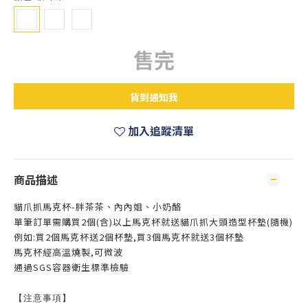
售完
貨到通知我
加入追蹤清單
商品描述
貓爪抓馬克杯-胖茶茶、內內姐、小奶酪
單筆訂單需購買2個(含)以上馬克杯就送貓爪抓大頭造型杯墊(隨機)
例如:買2個馬克杯送2個杯墊,買3個馬克杯就送3個杯墊
馬克杯經高溫燒製,可微波
通過SGS容器衛生標準檢驗
【注意事項】