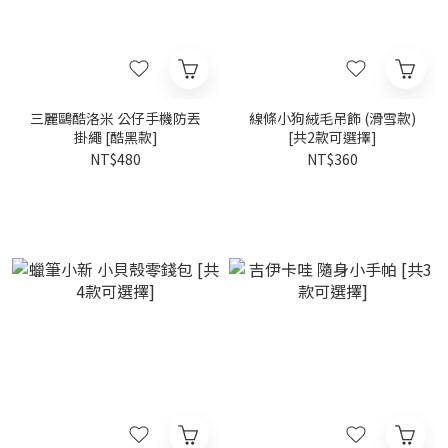
三麗鷗酷洛米 公仔手機防丟
線條小狗絨毛吊飾 (滑雪款)
掛繩 [酷黑款]
[共2款可選擇]
NT$480
NT$360