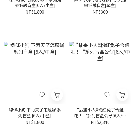
膠毛絨盲盒[6入/中盒]
膠毛絨盲盒[單盒]
NT$1,800
NT$300
線條小狗 下雨天了怎麼辦 系
"插畫小人X粉紅兔子合體
列盲盒 [6入/中盒]
吧！“系列盲盒公仔[6入/中
盒]
NT$1,800
NT$2,340