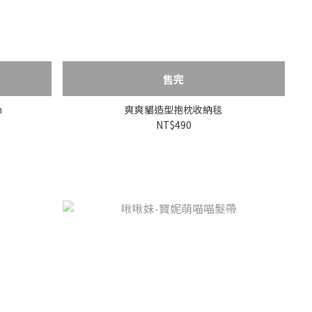
售完
m
爽爽貓造型抱枕收納毯
NT$490