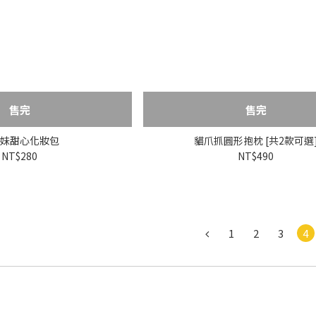
售完
售完
妹甜心化妝包
貓爪抓圓形抱枕 [共2款可選
NT$280
NT$490
1
2
3
4