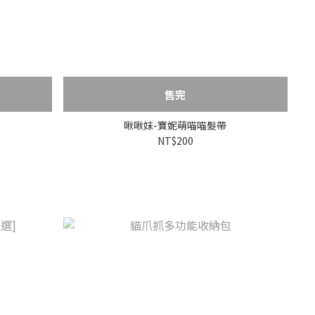
售完
啾啾妹-寶妮萌喵喵髮帶
NT$200