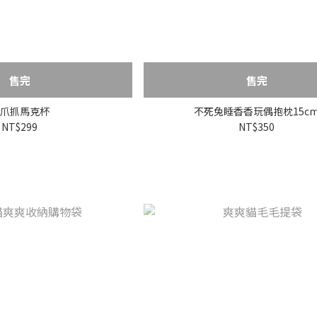
售完
售完
爪抓馬克杯
不死兔睡香香玩偶抱枕15c
NT$299
NT$350