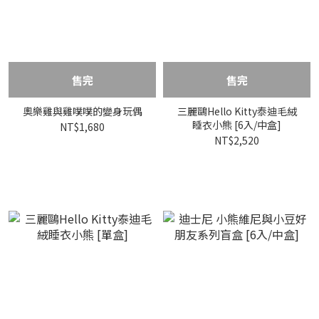
售完
售完
奧樂雞與雞噗噗的變身玩偶
三麗鷗Hello Kitty泰迪毛絨
睡衣小熊 [6入/中盒]
NT$1,680
NT$2,520