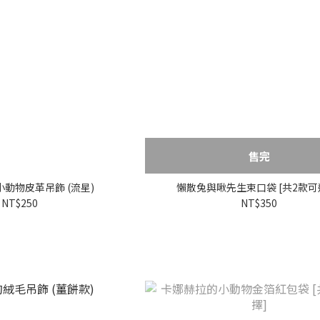
售完
動物皮革吊飾 (流星)
懶散兔與啾先生束口袋 [共2款可
NT$250
NT$350