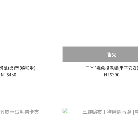
售完
鼠(桌)墊(嗚啦啦)
ㄇㄚˊ幾兔擋泥板(平平安安
NT$450
NT$390