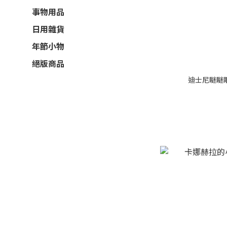
事物用品
日用雜貨
年節小物
絕版商品
迪士尼瞇瞇眼