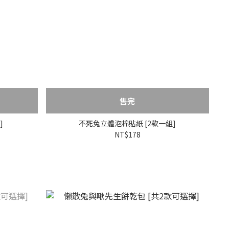
售完
]
不死兔立體泡棉貼紙 [2款一組]
NT$178