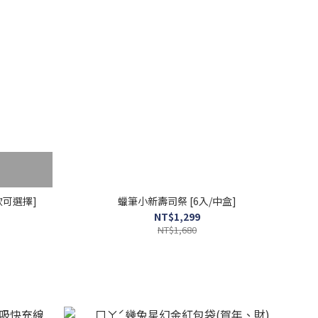
款可選擇]
蠟筆小新壽司祭 [6入/中盒]
NT$1,299
NT$1,680