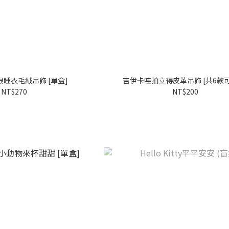
睡衣毛絨吊飾 [單盒]
吉伊卡哇拍立得皮革吊飾 [共6款
NT$270
NT$200