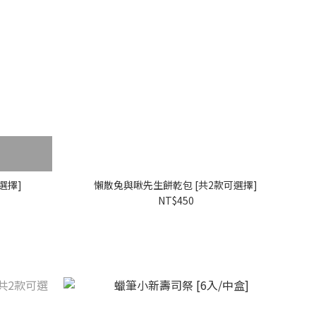
選擇]
懶散兔與啾先生餅乾包 [共2款可選擇]
NT$450