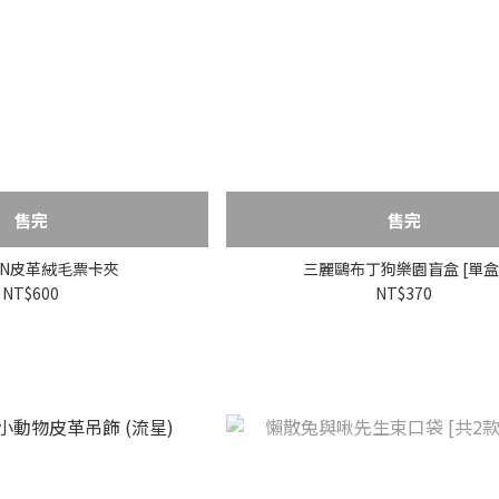
售完
售完
JUN皮革絨毛票卡夾
三麗鷗布丁狗樂園盲盒 [單盒
NT$600
NT$370