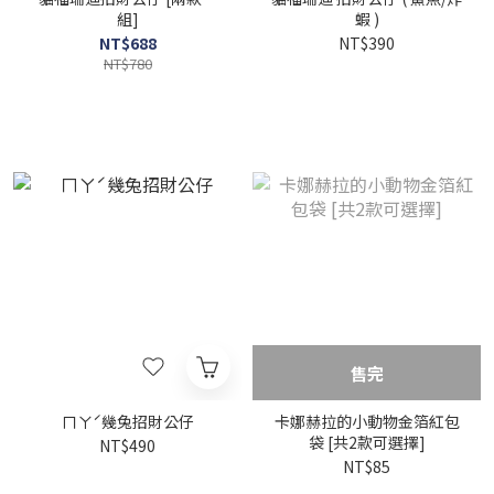
組]
蝦 )
NT$688
NT$390
NT$780
售完
ㄇㄚˊ幾兔招財公仔
卡娜赫拉的小動物金箔紅包
袋 [共2款可選擇]
NT$490
NT$85