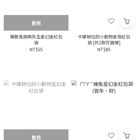
售完
懶散兔與啾先生星幻金紅包
卡娜赫拉的小動物金箔紅包
袋
袋 [共2款可選擇]
NT$55
NT$85
售完