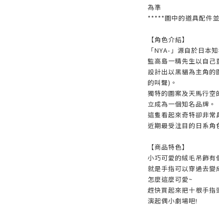
為準
*****圖中的道具配件
【角色介紹】
「NYA-」源自於日本知
監高島一精先生以自己
設計出以黑貓為主角的圖
的叫聲)。
獨特的圖案及天馬行空
立成為一個知名品牌。
這隻看起來奇特卻非常
近期最受注目的日系角
【商品特色】
小巧可愛的絨毛吊飾有
就是手指可以穿過去變
怎麼這麼可愛~
趕快買起來把十根手指
演起偶小劇場吧!