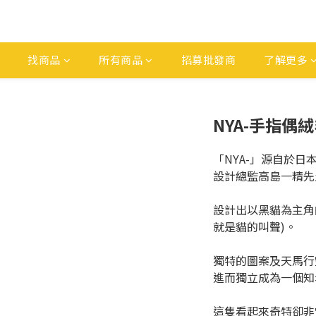
找商品
所有商品
招募批發商
了解更多
NYA-手指偶
「NYA-」源自於日
設計總監高島一精先
設計出以黑貓為主角的
就是貓的叫聲)。
獨特的圖案及天馬行
進而獨立成為一個知
這隻看起來奇特卻非