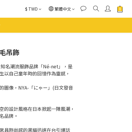
$
TWD
繁體中文
絨毛吊飾
本知名潮流服飾品牌「Né-net」，是
生以自己童年時的回憶作為靈感，
圖像，NYA-「にゃー」(日文發音
空的設計風格在日本掀起一陣風潮，
名品牌。
常具時尚感的黑貓迅速在台引爆話