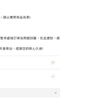
鍊
，請以實際商品為準)
會暫停處理訂單及問題回覆，在此通知，謝
作天會寄出，感謝您的耐心久候!