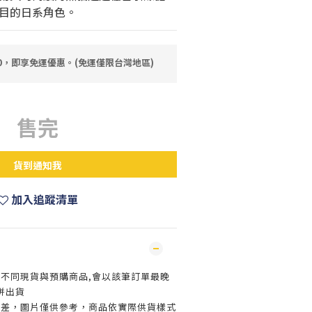
目的日系角色。
80，即享免運優惠。(免運僅限台灣地區)
售完
貨到通知我
加入追蹤清單
買不同現貨與預購商品,會以該筆訂單最晚
併出貨
色差，圖片僅供參考，商品依實際供貨樣式