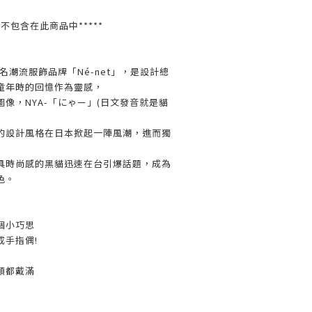
並不包含在此商品中*****
名潮流服飾品牌「Né-net」，是設計總
童年時的回憶作為靈感，
像，NYA-「にゃー」(日文發音就是貓
的設計風格在日本掀起一陣風潮，進而獨
具時尚感的黑貓迅速在台引爆話題，成為
色。
個小巧思
成手指偶!
頭都戴滿