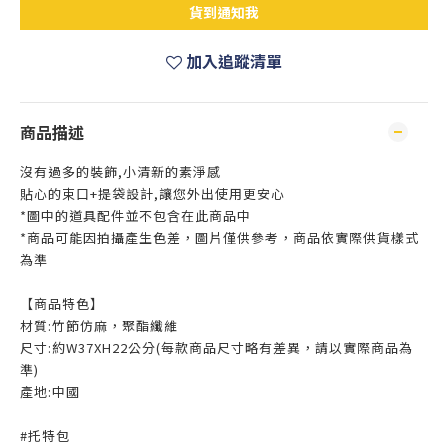
貨到通知我
加入追蹤清單
商品描述
沒有過多的裝飾,小清新的素淨感
貼心的束口+提袋設計,讓您外出使用更安心
*圖中的道具配件並不包含在此商品中
*商品可能因拍攝產生色差，圖片僅供參考，商品依實際供貨樣式
為準
【商品特色】
材質:竹節仿麻，聚酯纖維
尺寸:約W37XH22公分(每款商品尺寸略有差異，請以實際商品為
準)
產地:中國
#托特包