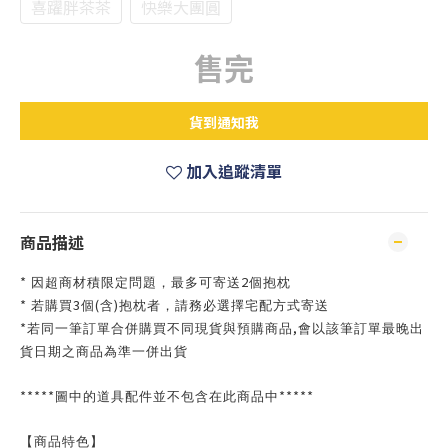
喜躍胖茶茶
快樂大團圓
售完
貨到通知我
加入追蹤清單
商品描述
*
2
因超商材積限定問題，最多可寄送
個抱枕
*
3
(
)
若購買
個
含
抱枕者，請務必選擇宅配方式寄送
*
,
若同一筆訂單合併購買不同現貨與預購商品
會以該筆訂單最晚出
貨日期之商品為準一併出貨
*****
*****
圖中的道具配件並不包含在此商品中
【商品特色】